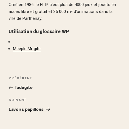
Créé en 1986, le FLIP c’est plus de 4000 jeux et jouets en
accès libre et gratuit et 35 000 m² d’animations dans la
ville de Parthenay.
Utilisation du glossaire WP
Meeple Mi-gite
Navigation
Article
PRÉCÉDENT
de
précédent
ludogîte
l’article
Article
SUIVANT
suivant
Lavoirs papillons