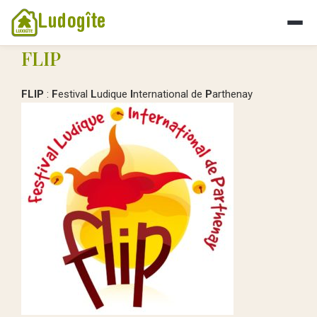
Ludogîte
FLIP
FLIP
:
F
estival
L
udique
I
nternational de
P
arthenay