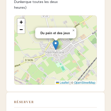
Dunkerque toutes les deux
heures)
+
−
×
Du pain et des jeux
Leaflet
|
©
OpenStreetMap
RÉSERVER