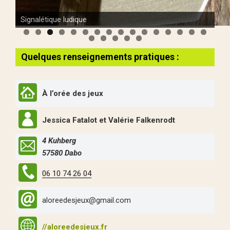
Signalétique ludique
Quelques renseignements pratiques :
À l’orée des jeux
Jessica Fatalot et Valérie Falkenrodt
4 Kuhberg
57580 Dabo
06 10 74 26 04
aloreedesjeux@gmail.com
//aloreedesjeux.fr