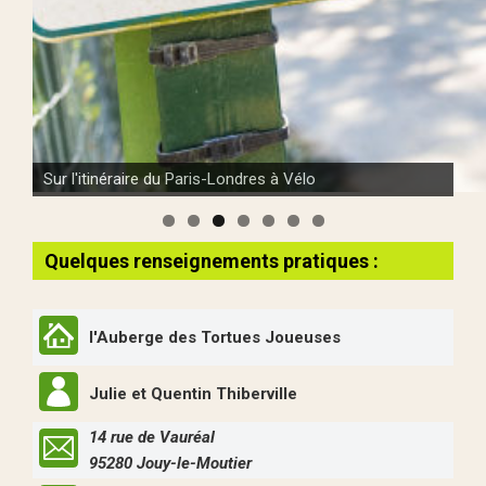
Sur l'itinéraire du Paris-Londres à Vélo
Bientôt des images...
Quelques renseignements pratiques :
l'Auberge des Tortues Joueuses
Julie et Quentin Thiberville
14 rue de Vauréal
95280 Jouy-le-Moutier