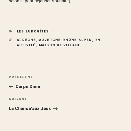
selon le petit déjeuner souhaité)
CATÉGORIES
LES LUDOGÎTES
ÉTIQUETTES
ARDÈCHE
,
AUVERGNE-RHÔNE-ALPES
,
EN
ACTIVITÉ
,
MAISON DE VILLAGE
Navigation
Article
PRÉCÉDENT
de
précédent
Carpe Diem
l’article
Article
SUIVANT
suivant
La Chance’aux Jeux